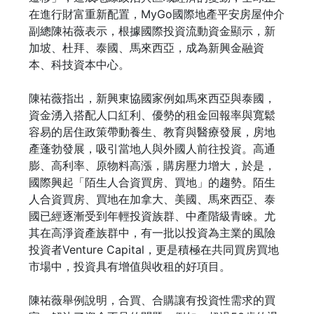
在進行財富重新配置，MyGo國際地產平安房屋仲介
副總陳祐薇表示，根據國際投資流動資金顯示，新
加坡、杜拜、泰國、馬來西亞，成為新興金融資
本、科技資本中心。
陳祐薇指出，新興東協國家例如馬來西亞與泰國，
資金湧入搭配人口紅利、優勢的租金回報率與寬鬆
容易的居住政策帶動養生、教育與醫療發展，房地
產蓬勃發展，吸引當地人與外國人前往投資。高通
膨、高利率、原物料高漲，購房壓力增大，於是，
國際興起「陌生人合資買房、買地」的趨勢。陌生
人合資買房、買地在加拿大、美國、馬來西亞、泰
國已經逐漸受到年輕投資族群、中產階級青睞。尤
其在高淨資產族群中，有一批以投資為主業的風險
投資者Venture Capital，更是積極在共同買房買地
市場中，投資具有增值與收租的好項目。
陳祐薇舉例說明，合買、合購讓有投資性需求的買