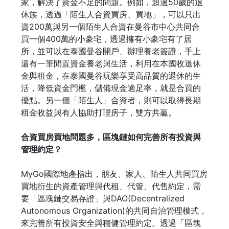
家，解決了資金不足的問題。例如，超過50歲的退
休族，透過「陌生人合資買房、買地」，可以只出
資200萬與另一個陌生人合資在曼谷市中心共同合
買一個400萬的小豪宅，透過擁有小豪宅有了居
所，並可以在泰國曼谷開戶、辦理養老簽證，手上
還有一筆閒置資金養老與生活，利用在本國收退休
金與租金，在泰國曼谷玩樂享受高品質的退休的生
活，降低資金門檻，儲備現金適足率，就是合買的
優點。另一個「陌生人」合資者，則可以取得長期
租金收益與有人協助打理房子，雙方共贏。
合資買房買地問題多，區塊鏈如何完善所有投資與
管理約定？
MyGo國際地產指出，朋友、家人、陌生人共同買房
買地衍生的資產管理與代租、代管、代售約定，需
要「區塊鏈交易存證」與DAO(Decentralized
Autonomous Organization)的共同自治管理模式，
來完善所有投資安全與穩健管理約定。透過「區塊